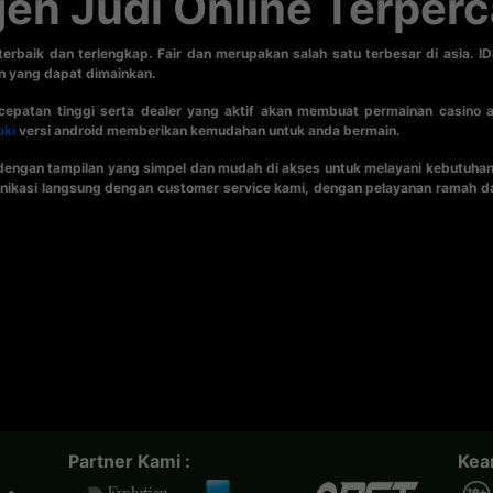
gen Judi Online Terperc
terbaik dan terlengkap. Fair dan merupakan salah satu terbesar di asia.
 yang dapat dimainkan.
cepatan tinggi serta dealer yang aktif akan membuat permainan casino 
oki
versi android memberikan kemudahan untuk anda bermain.
dengan tampilan yang simpel dan mudah di akses untuk melayani kebutuhan
ikasi langsung dengan customer service kami, dengan pelayanan ramah dan
Partner Kami :
Kea