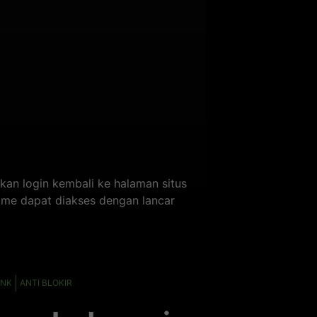
an login kembali ke halaman situs
me dapat diakses dengan lancar
INK
ANTI BLOKIR