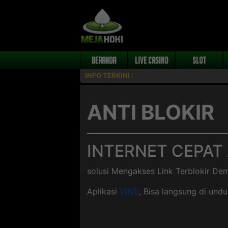
BERANDA
LIVE CASINO
SLOT
INFO TERKINI :
ANTI BLOKIR
INTERNET CEPAT
solusi Mengakses Link Terblokir De
Aplikasi
VIND
, Bisa langsung di undu