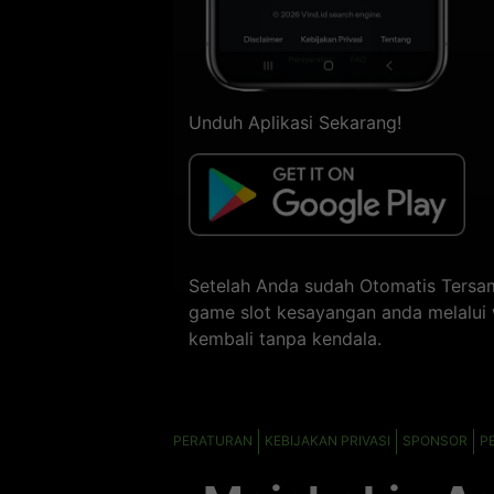
Unduh Aplikasi Sekarang!
Setelah Anda sudah Otomatis Tersa
game slot kesayangan anda melalui
kembali tanpa kendala.
PERATURAN
KEBIJAKAN PRIVASI
SPONSOR
P