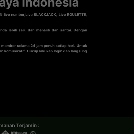
aya Indonesia
 IDN live number,Live BLACKJACK, Live ROULETTE,
anda lebih seru dan menarik dan santai. Dengan
 member selama 24 jam penuh setiap hari. Untuk
 komunikatif. Cukup lakukan login dan langsung
manan Terjamin :