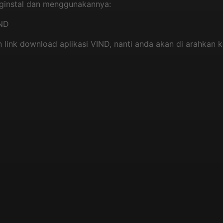
nginstal dan menggunakannya:
IND
 link download aplikasi VIND, nanti anda akan di arahkan 