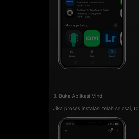
3. Buka Aplikasi Vind
Jika proses instalasi telah selesai