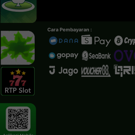
Cara Pembayaran :