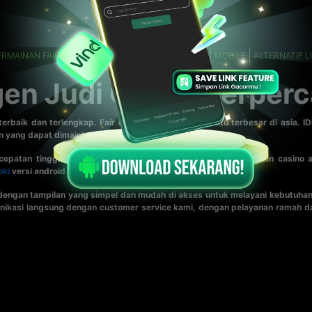
ERMAINAN FAIR
CARA BERMAIN
VIDEO TUTORIAL
MOBILE
ALTERNATIF L
gen Judi Online Terperc
terbaik dan terlengkap. Fair dan merupakan salah satu terbesar di asia.
 yang dapat dimainkan.
cepatan tinggi serta dealer yang aktif akan membuat permainan casino 
oki
versi android memberikan kemudahan untuk anda bermain.
dengan tampilan yang simpel dan mudah di akses untuk melayani kebutuhan
ikasi langsung dengan customer service kami, dengan pelayanan ramah dan