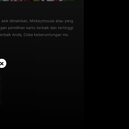
n asik dimainkan, Mickeymouse atau yang
an pemilihan kartu terbaik dan tertinggi
terbaik Anda, Coba keberuntungan mu
×