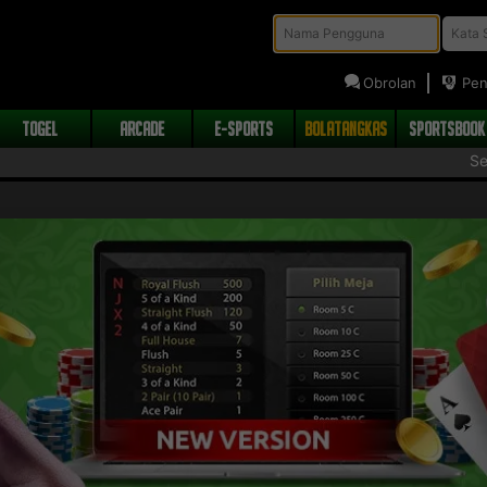
Obrolan
Pen
TOGEL
ARCADE
E-SPORTS
BOLATANGKAS
SPORTSBOOK
Selamat