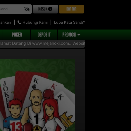
MASUK
DAFTAR
arikan
Hubungi Kami
Lupa Kata Sandi?
POKER
DEPOSIT
PROMOSI
 Datang Di www.mejahoki.com.. Website Di Mana Anda Akan Merasakan P