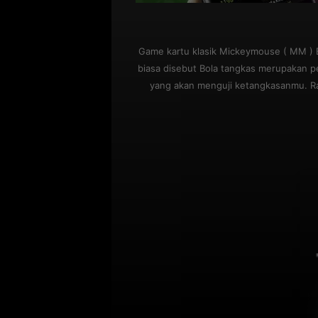
Game kartu klasik Mickeymouse ( MM ) B
biasa disebut Bola tangkas merupakan pe
yang akan menguji ketangkasanmu. R