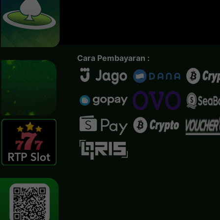
Cara Pembayaran :